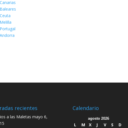
Canarias
Baleares
Ceuta
Melilla
Portugal
Andorra
radas recientes
Calendario
ios a las Maletas
mayo 6,
agosto 2026
15
L
M
X
J
V
S
D