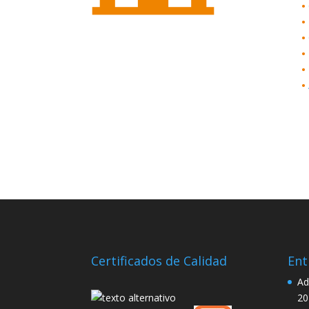
•
•
•
•
•
•
Certificados de Calidad
Ent
Ad
20