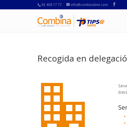
93 409 17 77
info@combinaline.com
Recogida en delegaci
Serv
Entr
Se
•
•