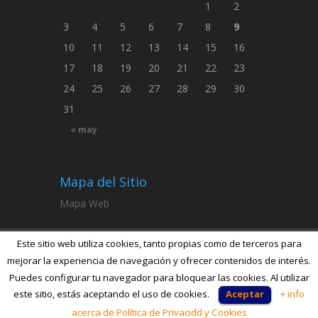
1
2
3
4
5
6
7
8
9
10
11
12
13
14
15
16
17
18
19
20
21
22
23
24
25
26
27
28
29
30
31
« may
Mapa del Sitio
Mapa Web
Este sitio web utiliza cookies, tanto propias como de terceros para
mejorar la experiencia de navegación y ofrecer contenidos de interés.
Puedes configurar tu navegador para bloquear las cookies. Al utilizar
Diseñado por
Dimprès
| Desarrollado por
este sitio, estás aceptando el uso de cookies.
Aceptar
+ info
Dimprès
| Para
Combinaline,S.L.
acerca de Política de Privacidd y Cookies